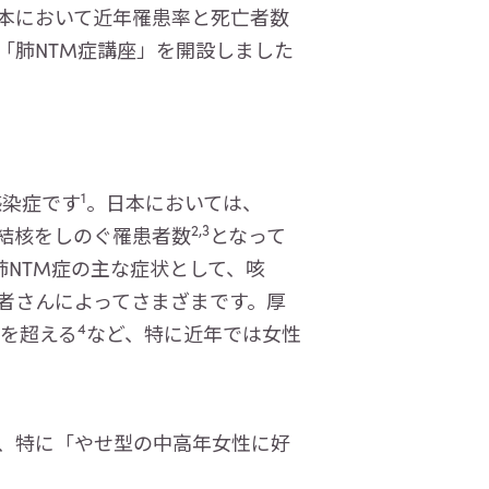
本において近年罹患率と死亡者数
「肺NTM症講座」を開設しました
1
感染症です
。日本においては、
2,3
は肺結核をしのぐ罹患者数
となって
NTM症の主な症状として、咳
者さんによってさまざまです。厚
4
人を超える
など、特に近年では女性
、特に「やせ型の中高年女性に好