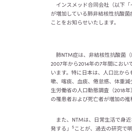
インスメッド合同会社（以下「イ
が増加している肺非結核性抗酸菌
ことをお知らせいたします。
肺NTM症は、非結核性抗酸菌（
2007年から2014年の7年間に
います。特に日本は、人口比から
嗽、喀痰、血痰、倦怠感、体重減
生労働省の人口動態調査（2018年
の罹患者および死亡者が増加の推
また、NTMは、日常生活で身近
5
発する」
ことが、過去の研究で