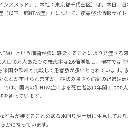
ンスメッド」、本社：東京都千代田区）は、本日、日
症（以下「肺NTM症」）について、疾患啓発情報サイト
NTM）という細菌が肺に感染することにより発症する
おいて人口10万人あたりの罹患率は2.6倍増加し、現在で
も米国や欧州と比較して患者数が多いとされています。肺
少などが挙げられますが、症状の強さや病気の経過は患
）では、国内の肺NTM症による死亡者数は年間１,000
移を辿っています。
な誰もが接することのある水回りや土壌に生息しており
明らかになっています。