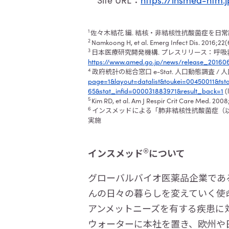
Site URL：
https://insmed-ntm.j
1
佐々木結花 編
.
結核・非結核性抗酸菌症を日常
2
Namkoong H, et al. Emerg Infect Dis. 2016;22(6
3
日本医療研究開発機構
.
プレスリリース：呼吸
https://www.amed.go.jp/news/release_20160
4
政府統計の総合窓口
e-Stat.
人口動態調査
/
人
page=1&layout=datalist&toukei=00450011&t
65&stat_infid=000031883971&result_back=1
(
5
Kim RD, et al. Am J Respir Crit Care Med. 2008
6
インスメッドによる「肺非結核性抗酸菌症（
実施
®
インスメッド
について
グローバルバイオ医薬品企業であ
んの日々の暮らしを変えていく使
アンメットニーズを有する疾患に
ウォーターに本社を置き、欧州や