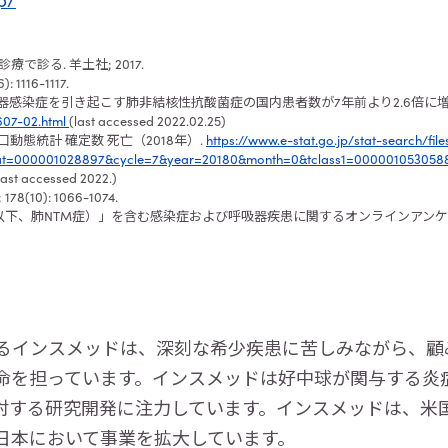
p/
診療で診る
.
羊土社
; 2017.
): 1116-1117.
器感染症を引き起こす肺非結核性抗酸菌症の国内患者数が
7
年前より
2.6
倍に
607-02.html
(last accessed 2022.02.25)
口動態統計 確定数 死亡（
2018
年）
.
https://www.e-stat.go.jp/stat-search/file
stat=000001028897&cycle=7&year=20180&month=0&tclass1=000001053058
last accessed 2022.)
; 178(10): 1066-1074.
以下、肺
NTM
症）」を含む感染症および呼吸器疾患に関するオンラインアン
るインスメッドは、深刻な希少疾患に苦しみながら、顧
命を担っています。インスメッドは好中球が関与する炎
対する研究開発に注力しています。インスメッドは、米
日本において事業を拡大しています。