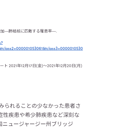
増加
―
肺結核に匹敵する罹患率
―.
s?
&tclass2=000001053061&tclass3=0000010530
ケート
2021
年
12
月
17
日
(
金
)
～
2021
年
12
月
20
日
(
月
)
みられることの少なかった患者さ
症性疾患や希少肺疾患など深刻な
国ニュージャージー州ブリッジ